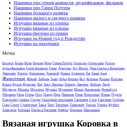
Нашивки про героев комиксов, мультфильмов, фильмов
Нашивки про Гарри Поттера
Нашивки большого размера
Нашивки малого и среднего размера
Игрушки вязаные из хлопка
Игрушки вязаные из плюша
Игрушки-брелоки из пряжи
Игрушки на Новый год и Рождество
Игрушки на праздники
Метки
Герои
Бегемот
Белка
Волк
Ворона
Врач
Гарри Поттер
Герои игр
Герои книг
мультфильмов
Девочка
Герои фильмов
Гном
Дед Мороз
День Святого Валентина
Динозавр
Доктор
Домовенок
Домовой
Дракон
Единорог
Ёж
Ежик
Енот
Животные
Зайчик
Заяц
Кот
Кошка
Кролик
Жираф
Зебра
Корова
Котенок
Кукла
Куколка
Крыса
Лев
Лиса
Лисичка
Лошадь
Львенок
Любовь
Люди
Медведь
Мишка
Моллюск
Музыка
Музыкант
Мышь
Насекомые
Новый год
Обезьяна
Овца
Олень
Осел
Панда
Паук
Пингвин
Пони
Поросенок
Птицы
Пудель
Собака
Рождество
Свинка
Сердце
Сказочные персонажи
Скорпион
Слон
Снеговик
Сова
Спорт
Супергерои
Такса
Тигр
Тигренок
Транспорт
Тролль
Улитка
Футбол
Хамелеон
Хрюшка
Цветы и Растения
Цифры
Черепаха
Школьница
Вязаная игрушка Коровка в