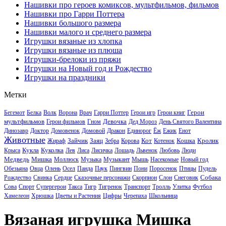
Нашивки про героев комиксов, мультфильмов, фильмов
Нашивки про Гарри Поттера
Нашивки большого размера
Нашивки малого и среднего размера
Игрушки вязаные из хлопка
Игрушки вязаные из плюша
Игрушки-брелоки из пряжи
Игрушки на Новый год и Рождество
Игрушки на праздники
Метки
Герои
Бегемот
Белка
Волк
Ворона
Врач
Гарри Поттер
Герои игр
Герои книг
мультфильмов
Девочка
Герои фильмов
Гном
Дед Мороз
День Святого Валентина
Динозавр
Доктор
Домовенок
Домовой
Дракон
Единорог
Ёж
Ежик
Енот
Животные
Зайчик
Заяц
Кот
Кошка
Кролик
Жираф
Зебра
Корова
Котенок
Кукла
Куколка
Крыса
Лев
Лиса
Лисичка
Лошадь
Львенок
Любовь
Люди
Медведь
Мишка
Моллюск
Музыка
Музыкант
Мышь
Насекомые
Новый год
Обезьяна
Овца
Олень
Осел
Панда
Паук
Пингвин
Пони
Поросенок
Птицы
Пудель
Собака
Рождество
Свинка
Сердце
Сказочные персонажи
Скорпион
Слон
Снеговик
Сова
Спорт
Супергерои
Такса
Тигр
Тигренок
Транспорт
Тролль
Улитка
Футбол
Хамелеон
Хрюшка
Цветы и Растения
Цифры
Черепаха
Школьница
Вязаная игрушка Мишка