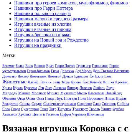
Нашивки про героев комиксов, мультфильмов, фильмов
Нашивки про Гарри Поттера
Нашивки большого размера
Нашивки малого и среднего размера
Игрушки вязаные из хлопка
Игрушки вязаные из плюша
Игрушки-брелоки из пряжи
Игрушки на Новый год и Рождество
Игрушки на праздники
Метки
Герои
Бегемот
Белка
Волк
Ворона
Врач
Гарри Поттер
Герои игр
Герои книг
мультфильмов
Девочка
Герои фильмов
Гном
Дед Мороз
День Святого Валентина
Динозавр
Доктор
Домовенок
Домовой
Дракон
Единорог
Ёж
Ежик
Енот
Животные
Зайчик
Заяц
Кот
Кошка
Кролик
Жираф
Зебра
Корова
Котенок
Кукла
Куколка
Крыса
Лев
Лиса
Лисичка
Лошадь
Львенок
Любовь
Люди
Медведь
Мишка
Моллюск
Музыка
Музыкант
Мышь
Насекомые
Новый год
Обезьяна
Овца
Олень
Осел
Панда
Паук
Пингвин
Пони
Поросенок
Птицы
Пудель
Собака
Рождество
Свинка
Сердце
Сказочные персонажи
Скорпион
Слон
Снеговик
Сова
Спорт
Супергерои
Такса
Тигр
Тигренок
Транспорт
Тролль
Улитка
Футбол
Хамелеон
Хрюшка
Цветы и Растения
Цифры
Черепаха
Школьница
Вязаная игрушка Коровка с с