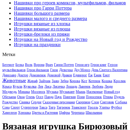
Нашивки про героев комиксов, мультфильмов, фильмов
Нашивки про Гарри Поттера
Нашивки большого размера
Нашивки малого и среднего размера
Игрушки вязаные из хлопка
Игрушки вязаные из плюша
Игрушки-брелоки из пряжи
Игрушки на Новый год и Рождество
Игрушки на праздники
Метки
Герои
Бегемот
Белка
Волк
Ворона
Врач
Гарри Поттер
Герои игр
Герои книг
мультфильмов
Девочка
Герои фильмов
Гном
Дед Мороз
День Святого Валентина
Динозавр
Доктор
Домовенок
Домовой
Дракон
Единорог
Ёж
Ежик
Енот
Животные
Зайчик
Заяц
Кот
Кошка
Кролик
Жираф
Зебра
Корова
Котенок
Кукла
Куколка
Крыса
Лев
Лиса
Лисичка
Лошадь
Львенок
Любовь
Люди
Медведь
Мишка
Моллюск
Музыка
Музыкант
Мышь
Насекомые
Новый год
Обезьяна
Овца
Олень
Осел
Панда
Паук
Пингвин
Пони
Поросенок
Птицы
Пудель
Собака
Рождество
Свинка
Сердце
Сказочные персонажи
Скорпион
Слон
Снеговик
Сова
Спорт
Супергерои
Такса
Тигр
Тигренок
Транспорт
Тролль
Улитка
Футбол
Хамелеон
Хрюшка
Цветы и Растения
Цифры
Черепаха
Школьница
Вязаная игрушка Бирюзовый