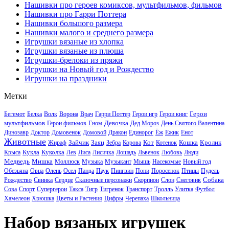
Нашивки про героев комиксов, мультфильмов, фильмов
Нашивки про Гарри Поттера
Нашивки большого размера
Нашивки малого и среднего размера
Игрушки вязаные из хлопка
Игрушки вязаные из плюша
Игрушки-брелоки из пряжи
Игрушки на Новый год и Рождество
Игрушки на праздники
Метки
Герои
Бегемот
Белка
Волк
Ворона
Врач
Гарри Поттер
Герои игр
Герои книг
мультфильмов
Девочка
Герои фильмов
Гном
Дед Мороз
День Святого Валентина
Динозавр
Доктор
Домовенок
Домовой
Дракон
Единорог
Ёж
Ежик
Енот
Животные
Зайчик
Заяц
Кот
Кошка
Кролик
Жираф
Зебра
Корова
Котенок
Кукла
Куколка
Крыса
Лев
Лиса
Лисичка
Лошадь
Львенок
Любовь
Люди
Медведь
Мишка
Моллюск
Музыка
Музыкант
Мышь
Насекомые
Новый год
Обезьяна
Овца
Олень
Осел
Панда
Паук
Пингвин
Пони
Поросенок
Птицы
Пудель
Собака
Рождество
Свинка
Сердце
Сказочные персонажи
Скорпион
Слон
Снеговик
Сова
Спорт
Супергерои
Такса
Тигр
Тигренок
Транспорт
Тролль
Улитка
Футбол
Хамелеон
Хрюшка
Цветы и Растения
Цифры
Черепаха
Школьница
Набор вязаных игрушек