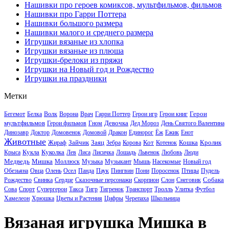
Нашивки про героев комиксов, мультфильмов, фильмов
Нашивки про Гарри Поттера
Нашивки большого размера
Нашивки малого и среднего размера
Игрушки вязаные из хлопка
Игрушки вязаные из плюша
Игрушки-брелоки из пряжи
Игрушки на Новый год и Рождество
Игрушки на праздники
Метки
Герои
Бегемот
Белка
Волк
Ворона
Врач
Гарри Поттер
Герои игр
Герои книг
мультфильмов
Девочка
Герои фильмов
Гном
Дед Мороз
День Святого Валентина
Динозавр
Доктор
Домовенок
Домовой
Дракон
Единорог
Ёж
Ежик
Енот
Животные
Зайчик
Заяц
Кот
Кошка
Кролик
Жираф
Зебра
Корова
Котенок
Кукла
Куколка
Крыса
Лев
Лиса
Лисичка
Лошадь
Львенок
Любовь
Люди
Медведь
Мишка
Моллюск
Музыка
Музыкант
Мышь
Насекомые
Новый год
Обезьяна
Овца
Олень
Осел
Панда
Паук
Пингвин
Пони
Поросенок
Птицы
Пудель
Собака
Рождество
Свинка
Сердце
Сказочные персонажи
Скорпион
Слон
Снеговик
Сова
Спорт
Супергерои
Такса
Тигр
Тигренок
Транспорт
Тролль
Улитка
Футбол
Хамелеон
Хрюшка
Цветы и Растения
Цифры
Черепаха
Школьница
Вязаная игрушка Мишка в