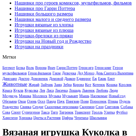
Нашивки про героев комиксов, мультфильмов, фильмов
Нашивки про Гарри Поттера
Нашивки большого размера
Нашивки малого и среднего размера
Игрушки вязаные из хлопка
Игрушки вязаные из плюша
Игрушки-брелоки из пряжи
Игрушки на Новый год и Рождество
Игрушки на праздники
Метки
Герои
Бегемот
Белка
Волк
Ворона
Врач
Гарри Поттер
Герои игр
Герои книг
мультфильмов
Девочка
Герои фильмов
Гном
Дед Мороз
День Святого Валентина
Динозавр
Доктор
Домовенок
Домовой
Дракон
Единорог
Ёж
Ежик
Енот
Животные
Зайчик
Заяц
Кот
Кошка
Кролик
Жираф
Зебра
Корова
Котенок
Кукла
Куколка
Крыса
Лев
Лиса
Лисичка
Лошадь
Львенок
Любовь
Люди
Медведь
Мишка
Моллюск
Музыка
Музыкант
Мышь
Насекомые
Новый год
Обезьяна
Овца
Олень
Осел
Панда
Паук
Пингвин
Пони
Поросенок
Птицы
Пудель
Собака
Рождество
Свинка
Сердце
Сказочные персонажи
Скорпион
Слон
Снеговик
Сова
Спорт
Супергерои
Такса
Тигр
Тигренок
Транспорт
Тролль
Улитка
Футбол
Хамелеон
Хрюшка
Цветы и Растения
Цифры
Черепаха
Школьница
Вязаная игрушка Куколка в