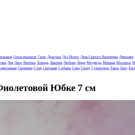
фильмов
Девочка
Герои фильмов
Гном
Дед Мороз
День Святого Валентина
Динозавр
олка
Медведь
Мишка
Лев
Лиса
Лисичка
Лошадь
Львенок
Любовь
Люди
Моллюск
М
Собака
 персонажи
Скорпион
Слон
Снеговик
Сова
Спорт
Супергерои
Такса
Тигр
Тиг
Фиолетовой Юбке 7 см