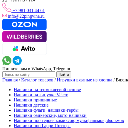
+7 981 031 44 61
info@22pingvina.ru
Пишите нам в WhatsApp, Telegram
Главная
/
Каталог товаров
/
Игрушки вязаные из хлопка
/
Вязан
Нашивки на термоклеевой основе
Нашивки на липучке Velcro
Нашивки пришивные
Нашивки детские
Нашивки-флаги, нашивки-гербы
Нашивки байкерские, мото-нашивки
Нашивки про героев комиксов, мультфильмов, фильмов
Нашивки про Гарри Поттера