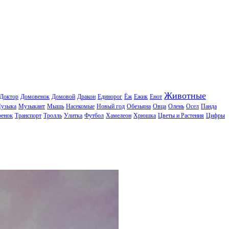
Животные
Доктор
Домовенок
Домовой
Дракон
Единорог
Ёж
Ежик
Енот
узыка
Музыкант
Мышь
Насекомые
Новый год
Обезьяна
Овца
Олень
Осел
Панда
ренок
Транспорт
Тролль
Улитка
Футбол
Хамелеон
Хрюшка
Цветы и Растения
Цифры