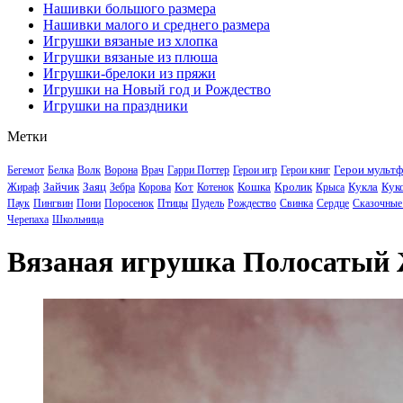
Нашивки большого размера
Нашивки малого и среднего размера
Игрушки вязаные из хлопка
Игрушки вязаные из плюша
Игрушки-брелоки из пряжи
Игрушки на Новый год и Рождество
Игрушки на праздники
Метки
Герои мульт
Бегемот
Белка
Волк
Ворона
Врач
Гарри Поттер
Герои игр
Герои книг
Зайчик
Заяц
Кот
Кошка
Кролик
Кукла
Кук
Жираф
Зебра
Корова
Котенок
Крыса
Паук
Пингвин
Пони
Поросенок
Птицы
Пудель
Рождество
Свинка
Сердце
Сказочные
Черепаха
Школьница
Вязаная игрушка Полосатый 