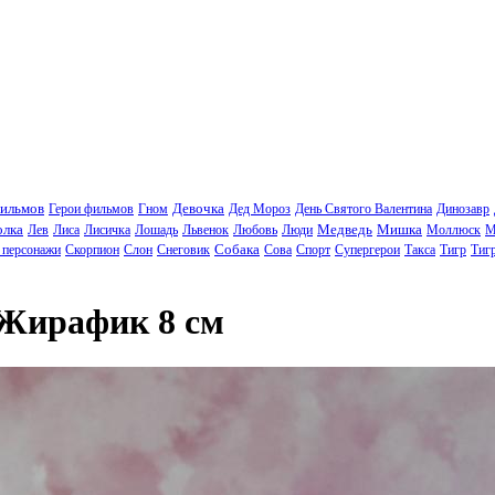
фильмов
Девочка
Герои фильмов
Гном
Дед Мороз
День Святого Валентина
Динозавр
олка
Медведь
Мишка
Лев
Лиса
Лисичка
Лошадь
Львенок
Любовь
Люди
Моллюск
М
Собака
 персонажи
Скорпион
Слон
Снеговик
Сова
Спорт
Супергерои
Такса
Тигр
Тиг
Жирафик 8 см