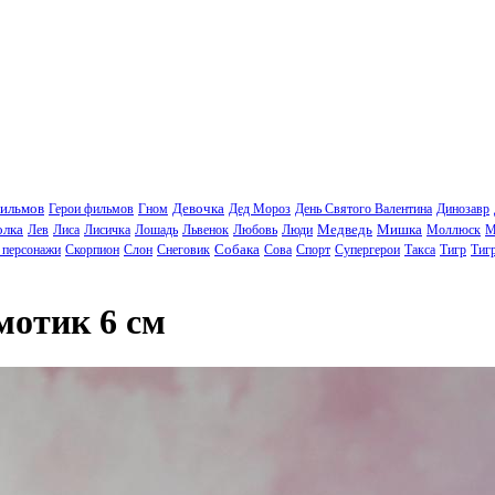
фильмов
Девочка
Герои фильмов
Гном
Дед Мороз
День Святого Валентина
Динозавр
олка
Медведь
Мишка
Лев
Лиса
Лисичка
Лошадь
Львенок
Любовь
Люди
Моллюск
М
Собака
 персонажи
Скорпион
Слон
Снеговик
Сова
Спорт
Супергерои
Такса
Тигр
Тиг
мотик 6 см