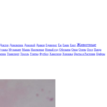
Животные
Доктор
Домовенок
Домовой
Дракон
Единорог
Ёж
Ежик
Енот
узыка
Музыкант
Мышь
Насекомые
Новый год
Обезьяна
Овца
Олень
Осел
Панда
ренок
Транспорт
Тролль
Улитка
Футбол
Хамелеон
Хрюшка
Цветы и Растения
Цифры