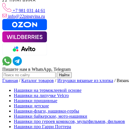
+7 981 031 44 61
info@22pingvina.ru
Пишите нам в WhatsApp, Telegram
Главная
/
Каталог товаров
/
Игрушки вязаные из хлопка
/
Вязан
Нашивки на термоклеевой основе
Нашивки на липучке Velcro
Нашивки пришивные
Нашивки детские
Нашивки-флаги, нашивки-гербы
Нашивки байкерские, мото-нашивки
Нашивки про героев комиксов, мультфильмов, фильмов
Нашивки про Гарри Поттера