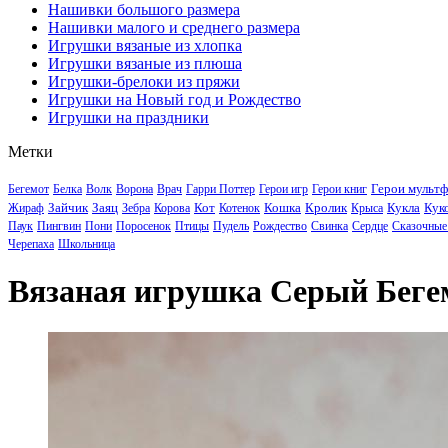
Нашивки большого размера
Нашивки малого и среднего размера
Игрушки вязаные из хлопка
Игрушки вязаные из плюша
Игрушки-брелоки из пряжи
Игрушки на Новый год и Рождество
Игрушки на праздники
Метки
Герои мульт
Бегемот
Белка
Волк
Ворона
Врач
Гарри Поттер
Герои игр
Герои книг
Зайчик
Заяц
Кот
Кошка
Кролик
Кукла
Кук
Жираф
Зебра
Корова
Котенок
Крыса
Паук
Пингвин
Пони
Поросенок
Птицы
Пудель
Рождество
Свинка
Сердце
Сказочные
Черепаха
Школьница
Вязаная игрушка Серый Беге