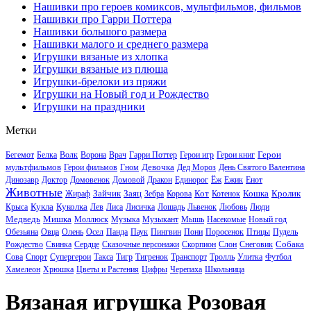
Нашивки про героев комиксов, мультфильмов, фильмов
Нашивки про Гарри Поттера
Нашивки большого размера
Нашивки малого и среднего размера
Игрушки вязаные из хлопка
Игрушки вязаные из плюша
Игрушки-брелоки из пряжи
Игрушки на Новый год и Рождество
Игрушки на праздники
Метки
Герои
Бегемот
Белка
Волк
Ворона
Врач
Гарри Поттер
Герои игр
Герои книг
мультфильмов
Девочка
Герои фильмов
Гном
Дед Мороз
День Святого Валентина
Динозавр
Доктор
Домовенок
Домовой
Дракон
Единорог
Ёж
Ежик
Енот
Животные
Зайчик
Заяц
Кот
Кошка
Кролик
Жираф
Зебра
Корова
Котенок
Кукла
Куколка
Крыса
Лев
Лиса
Лисичка
Лошадь
Львенок
Любовь
Люди
Медведь
Мишка
Моллюск
Музыка
Музыкант
Мышь
Насекомые
Новый год
Обезьяна
Овца
Олень
Осел
Панда
Паук
Пингвин
Пони
Поросенок
Птицы
Пудель
Собака
Рождество
Свинка
Сердце
Сказочные персонажи
Скорпион
Слон
Снеговик
Сова
Спорт
Супергерои
Такса
Тигр
Тигренок
Транспорт
Тролль
Улитка
Футбол
Хамелеон
Хрюшка
Цветы и Растения
Цифры
Черепаха
Школьница
Вязаная игрушка Розовая