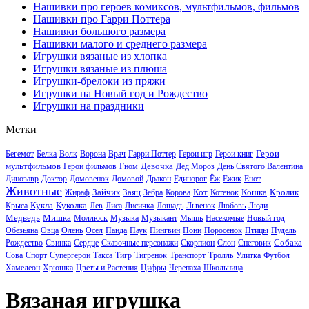
Нашивки про героев комиксов, мультфильмов, фильмов
Нашивки про Гарри Поттера
Нашивки большого размера
Нашивки малого и среднего размера
Игрушки вязаные из хлопка
Игрушки вязаные из плюша
Игрушки-брелоки из пряжи
Игрушки на Новый год и Рождество
Игрушки на праздники
Метки
Герои
Бегемот
Белка
Волк
Ворона
Врач
Гарри Поттер
Герои игр
Герои книг
мультфильмов
Девочка
Герои фильмов
Гном
Дед Мороз
День Святого Валентина
Динозавр
Доктор
Домовенок
Домовой
Дракон
Единорог
Ёж
Ежик
Енот
Животные
Зайчик
Заяц
Кот
Кошка
Кролик
Жираф
Зебра
Корова
Котенок
Кукла
Куколка
Крыса
Лев
Лиса
Лисичка
Лошадь
Львенок
Любовь
Люди
Медведь
Мишка
Моллюск
Музыка
Музыкант
Мышь
Насекомые
Новый год
Обезьяна
Овца
Олень
Осел
Панда
Паук
Пингвин
Пони
Поросенок
Птицы
Пудель
Собака
Рождество
Свинка
Сердце
Сказочные персонажи
Скорпион
Слон
Снеговик
Сова
Спорт
Супергерои
Такса
Тигр
Тигренок
Транспорт
Тролль
Улитка
Футбол
Хамелеон
Хрюшка
Цветы и Растения
Цифры
Черепаха
Школьница
Вязаная игрушка