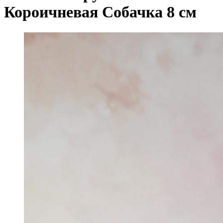
Короичневая Собачка 8 см