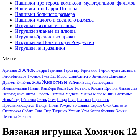
Нашивки про героев комиксов, мультфильмов, фильмов
Нашивки про Гарри Поттера
Нашивки большого размера
Нашивки малого и среднего размера
Игрушки вязаные из хлопка
Игрушки вязаные из плюша
Игрушки-брелоки из пряжи
Игрушки на Новый год и Рождество
Игрушки на праздники
Метки
Брелок
Герои мультфильмов
Армения
Выдра
Германия
Герои игр
Герои книг
Динозавр
Герои фильмов
Гусенок
Гусь
Дед Мороз
День Святого Валентина
Животные
Дракон
Зайчик
Заяц
Ёж
Ежик
Жаба
Земноводные
Кот
Котенок
Кошка
Кролик
Инопланетянин
Италия
Капибара
Коала
Латвия
Лев
Леопард
Лиса
Литва
Любовь
Лягушка
Медведь
Мишка
Мопс
Мышь
Насекомые
Новый год
Обезьяна
Олень
Осел
Панда
Паук
Пингвин
Поросенок
Пресмыкающиеся
Птицы
Пчела
Рождество
Свинка
Сердце
Слон
Снеговик
Снегурочка
Собака
Сова
Тигр
Тигренок
Утенок
Утка
Флаги
Франция
Хомяк
Черепаха
Эстония
Вязаная игрушка Хомячок 12