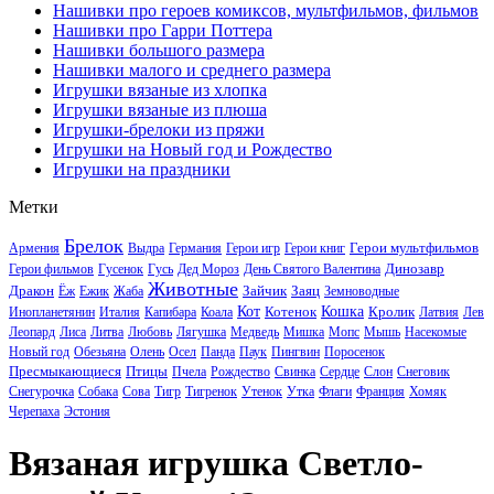
Нашивки про героев комиксов, мультфильмов, фильмов
Нашивки про Гарри Поттера
Нашивки большого размера
Нашивки малого и среднего размера
Игрушки вязаные из хлопка
Игрушки вязаные из плюша
Игрушки-брелоки из пряжи
Игрушки на Новый год и Рождество
Игрушки на праздники
Метки
Брелок
Герои мультфильмов
Армения
Выдра
Германия
Герои игр
Герои книг
Динозавр
Герои фильмов
Гусенок
Гусь
Дед Мороз
День Святого Валентина
Животные
Дракон
Зайчик
Заяц
Ёж
Ежик
Жаба
Земноводные
Кот
Котенок
Кошка
Кролик
Инопланетянин
Италия
Капибара
Коала
Латвия
Лев
Леопард
Лиса
Литва
Любовь
Лягушка
Медведь
Мишка
Мопс
Мышь
Насекомые
Новый год
Обезьяна
Олень
Осел
Панда
Паук
Пингвин
Поросенок
Пресмыкающиеся
Птицы
Пчела
Рождество
Свинка
Сердце
Слон
Снеговик
Снегурочка
Собака
Сова
Тигр
Тигренок
Утенок
Утка
Флаги
Франция
Хомяк
Черепаха
Эстония
Вязаная игрушка Светло-