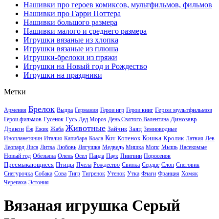
Нашивки про героев комиксов, мультфильмов, фильмов
Нашивки про Гарри Поттера
Нашивки большого размера
Нашивки малого и среднего размера
Игрушки вязаные из хлопка
Игрушки вязаные из плюша
Игрушки-брелоки из пряжи
Игрушки на Новый год и Рождество
Игрушки на праздники
Метки
Брелок
Герои мультфильмов
Армения
Выдра
Германия
Герои игр
Герои книг
Динозавр
Герои фильмов
Гусенок
Гусь
Дед Мороз
День Святого Валентина
Животные
Дракон
Зайчик
Заяц
Ёж
Ежик
Жаба
Земноводные
Кот
Котенок
Кошка
Кролик
Инопланетянин
Италия
Капибара
Коала
Латвия
Лев
Леопард
Лиса
Литва
Любовь
Лягушка
Медведь
Мишка
Мопс
Мышь
Насекомые
Новый год
Обезьяна
Олень
Осел
Панда
Паук
Пингвин
Поросенок
Пресмыкающиеся
Птицы
Пчела
Рождество
Свинка
Сердце
Слон
Снеговик
Снегурочка
Собака
Сова
Тигр
Тигренок
Утенок
Утка
Флаги
Франция
Хомяк
Черепаха
Эстония
Вязаная игрушка Серый