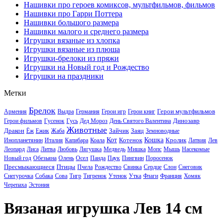
Нашивки про героев комиксов, мультфильмов, фильмов
Нашивки про Гарри Поттера
Нашивки большого размера
Нашивки малого и среднего размера
Игрушки вязаные из хлопка
Игрушки вязаные из плюша
Игрушки-брелоки из пряжи
Игрушки на Новый год и Рождество
Игрушки на праздники
Метки
Брелок
Герои мультфильмов
Армения
Выдра
Германия
Герои игр
Герои книг
Динозавр
Герои фильмов
Гусенок
Гусь
Дед Мороз
День Святого Валентина
Животные
Дракон
Зайчик
Заяц
Ёж
Ежик
Жаба
Земноводные
Кот
Котенок
Кошка
Кролик
Инопланетянин
Италия
Капибара
Коала
Латвия
Лев
Леопард
Лиса
Литва
Любовь
Лягушка
Медведь
Мишка
Мопс
Мышь
Насекомые
Новый год
Обезьяна
Олень
Осел
Панда
Паук
Пингвин
Поросенок
Пресмыкающиеся
Птицы
Пчела
Рождество
Свинка
Сердце
Слон
Снеговик
Снегурочка
Собака
Сова
Тигр
Тигренок
Утенок
Утка
Флаги
Франция
Хомяк
Черепаха
Эстония
Вязаная игрушка Лев 14 см