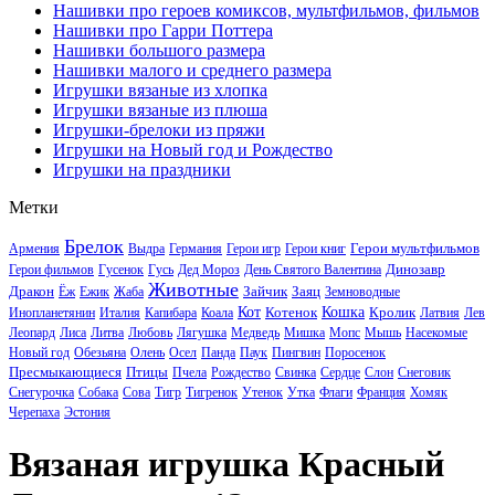
Нашивки про героев комиксов, мультфильмов, фильмов
Нашивки про Гарри Поттера
Нашивки большого размера
Нашивки малого и среднего размера
Игрушки вязаные из хлопка
Игрушки вязаные из плюша
Игрушки-брелоки из пряжи
Игрушки на Новый год и Рождество
Игрушки на праздники
Метки
Брелок
Герои мультфильмов
Армения
Выдра
Германия
Герои игр
Герои книг
Динозавр
Герои фильмов
Гусенок
Гусь
Дед Мороз
День Святого Валентина
Животные
Дракон
Зайчик
Заяц
Ёж
Ежик
Жаба
Земноводные
Кот
Котенок
Кошка
Кролик
Инопланетянин
Италия
Капибара
Коала
Латвия
Лев
Леопард
Лиса
Литва
Любовь
Лягушка
Медведь
Мишка
Мопс
Мышь
Насекомые
Новый год
Обезьяна
Олень
Осел
Панда
Паук
Пингвин
Поросенок
Пресмыкающиеся
Птицы
Пчела
Рождество
Свинка
Сердце
Слон
Снеговик
Снегурочка
Собака
Сова
Тигр
Тигренок
Утенок
Утка
Флаги
Франция
Хомяк
Черепаха
Эстония
Вязаная игрушка Красный