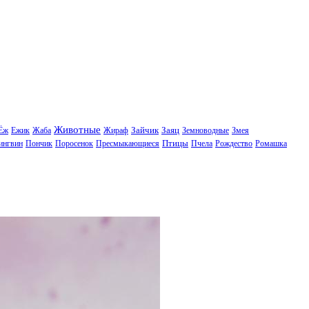
Животные
Зайчик
Заяц
Ёж
Ежик
Жаба
Жираф
Земноводные
Змея
Птицы
ингвин
Пончик
Поросенок
Пресмыкающиеся
Пчела
Рождество
Ромашка