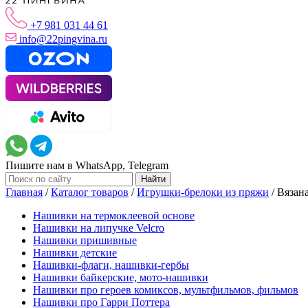
+7 981 031 44 61
info@22pingvina.ru
Пишите нам в WhatsApp, Telegram
Главная
/
Каталог товаров
/
Игрушки-брелоки из пряжи
/
Вязан
Нашивки на термоклеевой основе
Нашивки на липучке Velcro
Нашивки пришивные
Нашивки детские
Нашивки-флаги, нашивки-гербы
Нашивки байкерские, мото-нашивки
Нашивки про героев комиксов, мультфильмов, фильмов
Нашивки про Гарри Поттера