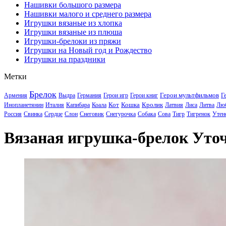
Нашивки большого размера
Нашивки малого и среднего размера
Игрушки вязаные из хлопка
Игрушки вязаные из плюша
Игрушки-брелоки из пряжи
Игрушки на Новый год и Рождество
Игрушки на праздники
Метки
Брелок
Герои мультфильмов
Армения
Выдра
Германия
Герои игр
Герои книг
Г
Кот
Кошка
Кролик
Инопланетянин
Италия
Капибара
Коала
Латвия
Лиса
Литва
Лю
Россия
Свинка
Сердце
Слон
Снеговик
Снегурочка
Собака
Сова
Тигр
Тигренок
Утен
Вязаная игрушка-брелок Уто