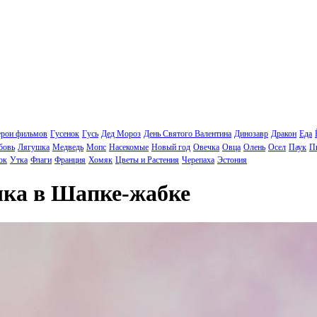
ерои фильмов
Гусенок
Гусь
Дед Мороз
День Святого Валентина
Динозавр
Дракон
Еда
бовь
Лягушка
Медведь
Мопс
Насекомые
Новый год
Овечка
Овца
Олень
Осел
Паук
П
ок
Утка
Флаги
Франция
Хомяк
Цветы и Растения
Черепаха
Эстония
чка в Шапке-жабке