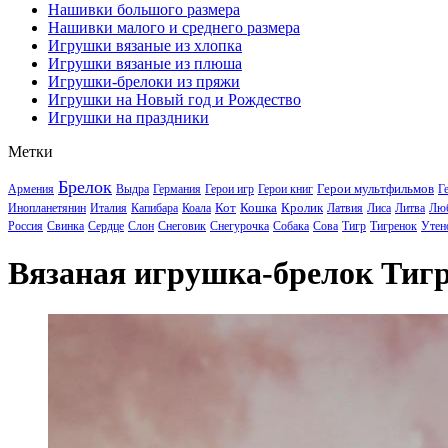
Нашивки большого размера
Нашивки малого и среднего размера
Игрушки вязаные из хлопка
Игрушки вязаные из плюша
Игрушки-брелоки из пряжи
Игрушки на Новый год и Рождество
Игрушки на праздники
Метки
Брелок
Герои мультфильмов
Армения
Выдра
Германия
Герои игр
Герои книг
Г
Кот
Кошка
Кролик
Инопланетянин
Италия
Капибара
Коала
Латвия
Лиса
Литва
Лю
Россия
Свинка
Сердце
Слон
Снеговик
Снегурочка
Собака
Сова
Тигр
Тигренок
Утен
Вязаная игрушка-брелок Тиг