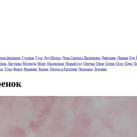
ерои фильмов
Гусенок
Гусь
Дед Мороз
День Святого Валентина
Динозавр
Дракон
Еда
бовь
Лягушка
Медведь
Мопс
Насекомые
Новый год
Овечка
Овца
Олень
Осел
Паук
П
ок
Утка
Флаги
Франция
Хомяк
Цветы и Растения
Черепаха
Эстония
ренок