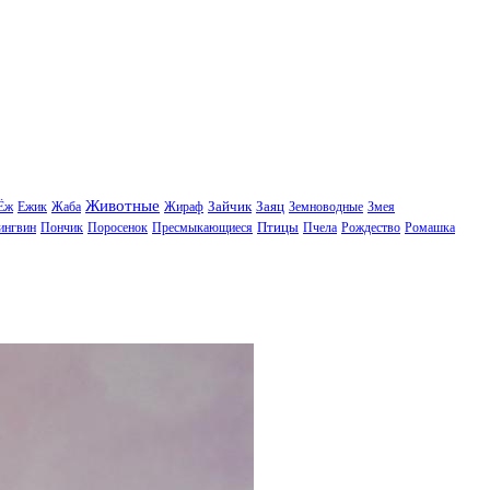
Животные
Зайчик
Заяц
Ёж
Ежик
Жаба
Жираф
Земноводные
Змея
Птицы
ингвин
Пончик
Поросенок
Пресмыкающиеся
Пчела
Рождество
Ромашка