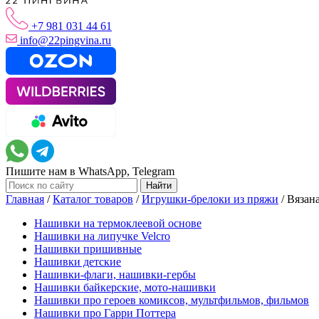
+7 981 031 44 61
info@22pingvina.ru
Пишите нам в WhatsApp, Telegram
Главная
/
Каталог товаров
/
Игрушки-брелоки из пряжи
/
Вязан
Нашивки на термоклеевой основе
Нашивки на липучке Velcro
Нашивки пришивные
Нашивки детские
Нашивки-флаги, нашивки-гербы
Нашивки байкерские, мото-нашивки
Нашивки про героев комиксов, мультфильмов, фильмов
Нашивки про Гарри Поттера