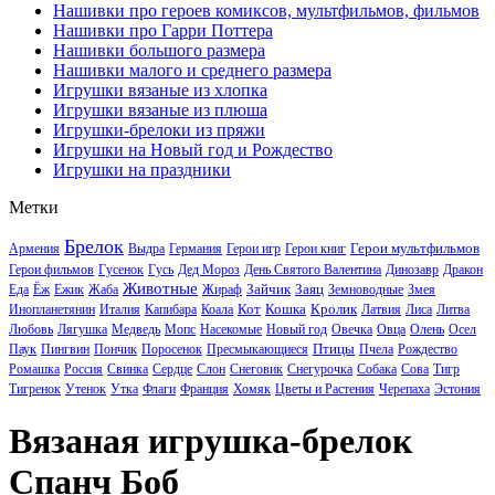
Нашивки про героев комиксов, мультфильмов, фильмов
Нашивки про Гарри Поттера
Нашивки большого размера
Нашивки малого и среднего размера
Игрушки вязаные из хлопка
Игрушки вязаные из плюша
Игрушки-брелоки из пряжи
Игрушки на Новый год и Рождество
Игрушки на праздники
Метки
Брелок
Герои мультфильмов
Армения
Выдра
Германия
Герои игр
Герои книг
Герои фильмов
Гусенок
Гусь
Дед Мороз
День Святого Валентина
Динозавр
Дракон
Животные
Зайчик
Заяц
Еда
Ёж
Ежик
Жаба
Жираф
Земноводные
Змея
Кот
Кошка
Кролик
Инопланетянин
Италия
Капибара
Коала
Латвия
Лиса
Литва
Любовь
Лягушка
Медведь
Мопс
Насекомые
Новый год
Овечка
Овца
Олень
Осел
Птицы
Паук
Пингвин
Пончик
Поросенок
Пресмыкающиеся
Пчела
Рождество
Ромашка
Россия
Свинка
Сердце
Слон
Снеговик
Снегурочка
Собака
Сова
Тигр
Тигренок
Утенок
Утка
Флаги
Франция
Хомяк
Цветы и Растения
Черепаха
Эстония
Вязаная игрушка-брелок
Спанч Боб