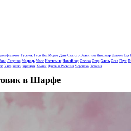
ерои фильмов
Гусенок
Гусь
Дед Мороз
День Святого Валентина
Динозавр
Дракон
Еда
бовь
Лягушка
Медведь
Мопс
Насекомые
Новый год
Овечка
Овца
Олень
Осел
Паук
П
ок
Утка
Флаги
Франция
Хомяк
Цветы и Растения
Черепаха
Эстония
говик в Шарфе