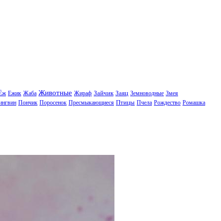
Животные
Зайчик
Заяц
Ёж
Ежик
Жаба
Жираф
Земноводные
Змея
Птицы
ингвин
Пончик
Поросенок
Пресмыкающиеся
Пчела
Рождество
Ромашка