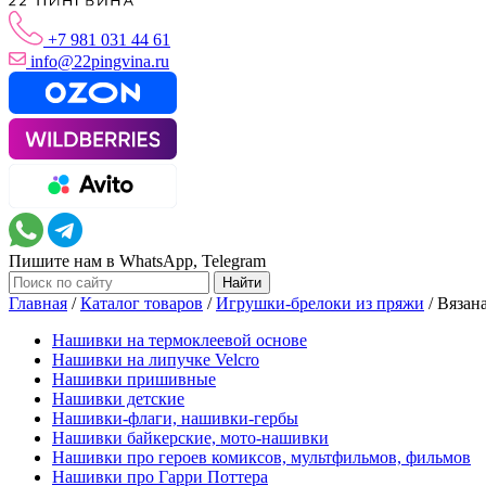
+7 981 031 44 61
info@22pingvina.ru
Пишите нам в WhatsApp, Telegram
Главная
/
Каталог товаров
/
Игрушки-брелоки из пряжи
/
Вязан
Нашивки на термоклеевой основе
Нашивки на липучке Velcro
Нашивки пришивные
Нашивки детские
Нашивки-флаги, нашивки-гербы
Нашивки байкерские, мото-нашивки
Нашивки про героев комиксов, мультфильмов, фильмов
Нашивки про Гарри Поттера