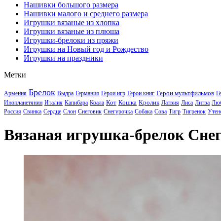
Нашивки большого размера
Нашивки малого и среднего размера
Игрушки вязаные из хлопка
Игрушки вязаные из плюша
Игрушки-брелоки из пряжи
Игрушки на Новый год и Рождество
Игрушки на праздники
Метки
Брелок
Герои мультфильмов
Армения
Выдра
Германия
Герои игр
Герои книг
Г
Кот
Кошка
Кролик
Инопланетянин
Италия
Капибара
Коала
Латвия
Лиса
Литва
Лю
Россия
Свинка
Сердце
Слон
Снеговик
Снегурочка
Собака
Сова
Тигр
Тигренок
Утен
Вязаная игрушка-брелок Сне