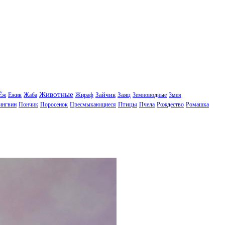
Животные
Зайчик
Заяц
Ёж
Ежик
Жаба
Жираф
Земноводные
Змея
Птицы
ингвин
Пончик
Поросенок
Пресмыкающиеся
Пчела
Рождество
Ромашка