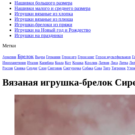
Нашивки большого размера
Нашивки малого и среднего размера
Игрушки вязаные из хлопка
Игрушки вязаные из плюша
Игрушки-брелоки из пряжи
Игрушки на Новый год и Рождество
Игрушки на праздники
Метки
Брелок
Герои мультфильмов
Армения
Выдра
Германия
Герои игр
Герои книг
Г
Кот
Кошка
Кролик
Инопланетянин
Италия
Капибара
Коала
Латвия
Лиса
Литва
Лю
Россия
Свинка
Сердце
Слон
Снеговик
Снегурочка
Собака
Сова
Тигр
Тигренок
Утен
Вязаная игрушка-брелок Сир