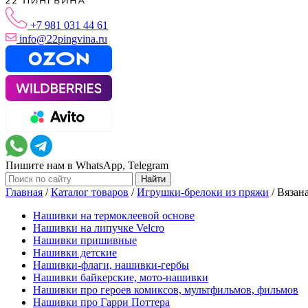
+7 981 031 44 61
info@22pingvina.ru
Пишите нам в WhatsApp, Telegram
Главная
/
Каталог товаров
/
Игрушки-брелоки из пряжи
/
Вязан
Нашивки на термоклеевой основе
Нашивки на липучке Velcro
Нашивки пришивные
Нашивки детские
Нашивки-флаги, нашивки-гербы
Нашивки байкерские, мото-нашивки
Нашивки про героев комиксов, мультфильмов, фильмов
Нашивки про Гарри Поттера