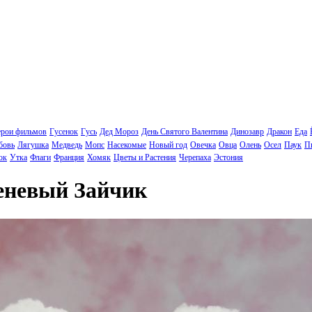
ерои фильмов
Гусенок
Гусь
Дед Мороз
День Святого Валентина
Динозавр
Дракон
Еда
бовь
Лягушка
Медведь
Мопс
Насекомые
Новый год
Овечка
Овца
Олень
Осел
Паук
П
ок
Утка
Флаги
Франция
Хомяк
Цветы и Растения
Черепаха
Эстония
еневый Зайчик