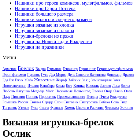
Нашивки про героев комиксов, мультфильмов, фильмов
Нашивки про Гарри Поттера
Нашивки большого размера
Нашивки малого и среднего размера
Игрушки вязаные из хлопка
Игрушки вязаные из плюша
Игрушки-брелоки из пряжи
Игрушки на Новый год и Рождество
Игрушки на праздники
Метки
Брелок
Герои мультфильмов
Армения
Выдра
Германия
Герои игр
Герои книг
Герои фильмов
Гусенок
Гусь
Дед Мороз
День Святого Валентина
Динозавр
Дракон
Животные
Зайчик
Заяц
Еда
Ёж
Ежик
Жаба
Жираф
Земноводные
Змея
Кот
Кошка
Кролик
Инопланетянин
Италия
Капибара
Коала
Латвия
Лиса
Литва
Любовь
Лягушка
Медведь
Мопс
Насекомые
Новый год
Овечка
Овца
Олень
Осел
Птицы
Паук
Пингвин
Пончик
Поросенок
Пресмыкающиеся
Пчела
Рождество
Ромашка
Россия
Свинка
Сердце
Слон
Снеговик
Снегурочка
Собака
Сова
Тигр
Тигренок
Утенок
Утка
Флаги
Франция
Хомяк
Цветы и Растения
Черепаха
Эстония
Вязаная игрушка-брелок
Ослик