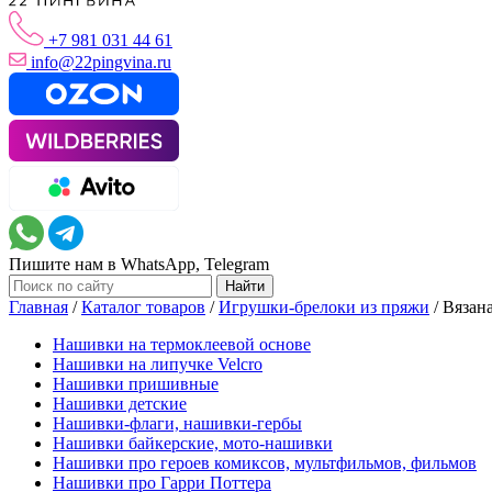
+7 981 031 44 61
info@22pingvina.ru
Пишите нам в WhatsApp, Telegram
Главная
/
Каталог товаров
/
Игрушки-брелоки из пряжи
/
Вязан
Нашивки на термоклеевой основе
Нашивки на липучке Velcro
Нашивки пришивные
Нашивки детские
Нашивки-флаги, нашивки-гербы
Нашивки байкерские, мото-нашивки
Нашивки про героев комиксов, мультфильмов, фильмов
Нашивки про Гарри Поттера