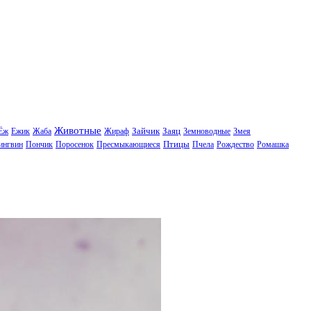
Животные
Зайчик
Заяц
Ёж
Ежик
Жаба
Жираф
Земноводные
Змея
Птицы
ингвин
Пончик
Поросенок
Пресмыкающиеся
Пчела
Рождество
Ромашка