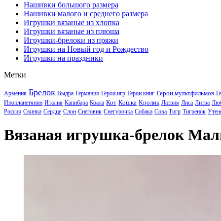
Нашивки большого размера
Нашивки малого и среднего размера
Игрушки вязаные из хлопка
Игрушки вязаные из плюша
Игрушки-брелоки из пряжи
Игрушки на Новый год и Рождество
Игрушки на праздники
Метки
Брелок
Герои мультфильмов
Армения
Выдра
Германия
Герои игр
Герои книг
Г
Кот
Кошка
Кролик
Инопланетянин
Италия
Капибара
Коала
Латвия
Лиса
Литва
Лю
Россия
Свинка
Сердце
Слон
Снеговик
Снегурочка
Собака
Сова
Тигр
Тигренок
Утен
Вязаная игрушка-брелок Ма