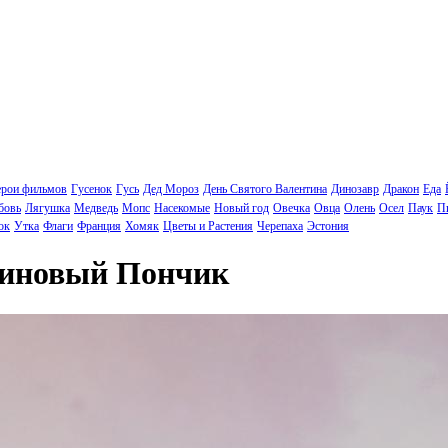
ерои фильмов
Гусенок
Гусь
Дед Мороз
День Святого Валентина
Динозавр
Дракон
Еда
бовь
Лягушка
Медведь
Мопс
Насекомые
Новый год
Овечка
Овца
Олень
Осел
Паук
П
ок
Утка
Флаги
Франция
Хомяк
Цветы и Растения
Черепаха
Эстония
линовый Пончик