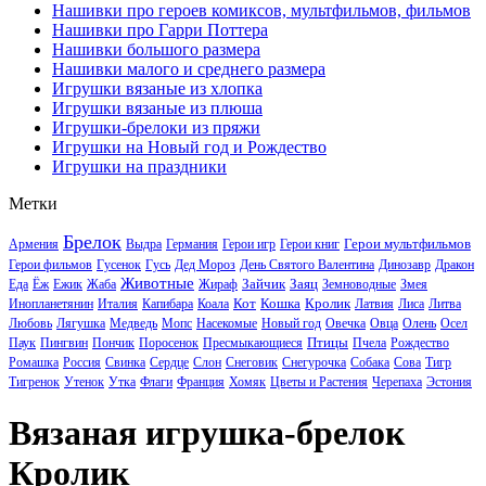
Нашивки про героев комиксов, мультфильмов, фильмов
Нашивки про Гарри Поттера
Нашивки большого размера
Нашивки малого и среднего размера
Игрушки вязаные из хлопка
Игрушки вязаные из плюша
Игрушки-брелоки из пряжи
Игрушки на Новый год и Рождество
Игрушки на праздники
Метки
Брелок
Герои мультфильмов
Армения
Выдра
Германия
Герои игр
Герои книг
Герои фильмов
Гусенок
Гусь
Дед Мороз
День Святого Валентина
Динозавр
Дракон
Животные
Зайчик
Заяц
Еда
Ёж
Ежик
Жаба
Жираф
Земноводные
Змея
Кот
Кошка
Кролик
Инопланетянин
Италия
Капибара
Коала
Латвия
Лиса
Литва
Любовь
Лягушка
Медведь
Мопс
Насекомые
Новый год
Овечка
Овца
Олень
Осел
Птицы
Паук
Пингвин
Пончик
Поросенок
Пресмыкающиеся
Пчела
Рождество
Ромашка
Россия
Свинка
Сердце
Слон
Снеговик
Снегурочка
Собака
Сова
Тигр
Тигренок
Утенок
Утка
Флаги
Франция
Хомяк
Цветы и Растения
Черепаха
Эстония
Вязаная игрушка-брелок
Кролик