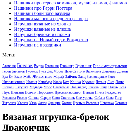
Нашивки про героев комиксов, мультфильмов, фильмов
Нашивки про Гарри Поттера
Нашивки большого размера
Нашивки малого и среднего размера
Игрушки вязаные из хлопка
Игрушки вязаные из плюша
Игрушки-брелоки из пряжи
Игрушки на Новый год и Рождество
Игрушки на праздники
Метки
Брелок
Герои мультфильмов
Армения
Выдра
Германия
Герои игр
Герои книг
Герои фильмов
Гусенок
Гусь
Дед Мороз
День Святого Валентина
Динозавр
Дракон
Животные
Зайчик
Заяц
Еда
Ёж
Ежик
Жаба
Жираф
Земноводные
Змея
Кот
Кошка
Кролик
Инопланетянин
Италия
Капибара
Коала
Латвия
Лиса
Литва
Любовь
Лягушка
Медведь
Мопс
Насекомые
Новый год
Овечка
Овца
Олень
Осел
Птицы
Паук
Пингвин
Пончик
Поросенок
Пресмыкающиеся
Пчела
Рождество
Ромашка
Россия
Свинка
Сердце
Слон
Снеговик
Снегурочка
Собака
Сова
Тигр
Тигренок
Утенок
Утка
Флаги
Франция
Хомяк
Цветы и Растения
Черепаха
Эстония
Вязаная игрушка-брелок
Дракончик