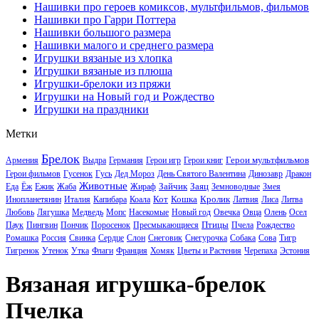
Нашивки про героев комиксов, мультфильмов, фильмов
Нашивки про Гарри Поттера
Нашивки большого размера
Нашивки малого и среднего размера
Игрушки вязаные из хлопка
Игрушки вязаные из плюша
Игрушки-брелоки из пряжи
Игрушки на Новый год и Рождество
Игрушки на праздники
Метки
Брелок
Герои мультфильмов
Армения
Выдра
Германия
Герои игр
Герои книг
Герои фильмов
Гусенок
Гусь
Дед Мороз
День Святого Валентина
Динозавр
Дракон
Животные
Зайчик
Заяц
Еда
Ёж
Ежик
Жаба
Жираф
Земноводные
Змея
Кот
Кошка
Кролик
Инопланетянин
Италия
Капибара
Коала
Латвия
Лиса
Литва
Любовь
Лягушка
Медведь
Мопс
Насекомые
Новый год
Овечка
Овца
Олень
Осел
Птицы
Паук
Пингвин
Пончик
Поросенок
Пресмыкающиеся
Пчела
Рождество
Ромашка
Россия
Свинка
Сердце
Слон
Снеговик
Снегурочка
Собака
Сова
Тигр
Тигренок
Утенок
Утка
Флаги
Франция
Хомяк
Цветы и Растения
Черепаха
Эстония
Вязаная игрушка-брелок
Пчелка