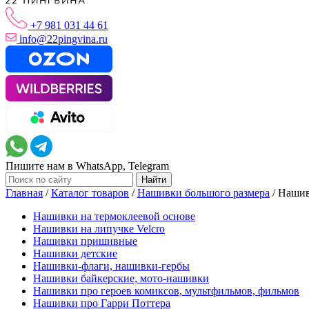
+7 981 031 44 61
info@22pingvina.ru
Пишите нам в WhatsApp, Telegram
Главная
/
Каталог товаров
/
Нашивки большого размера
/
Нашив
Нашивки на термоклеевой основе
Нашивки на липучке Velcro
Нашивки пришивные
Нашивки детские
Нашивки-флаги, нашивки-гербы
Нашивки байкерские, мото-нашивки
Нашивки про героев комиксов, мультфильмов, фильмов
Нашивки про Гарри Поттера