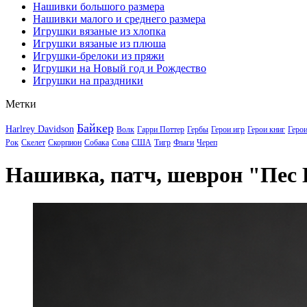
Нашивки большого размера
Нашивки малого и среднего размера
Игрушки вязаные из хлопка
Игрушки вязаные из плюша
Игрушки-брелоки из пряжи
Игрушки на Новый год и Рождество
Игрушки на праздники
Метки
Байкер
Harlrey Davidson
Волк
Гарри Поттер
Гербы
Герои игр
Герои книг
Геро
Рок
Скелет
Скорпион
Собака
Сова
США
Тигр
Флаги
Череп
Нашивка, патч, шеврон "Пес 