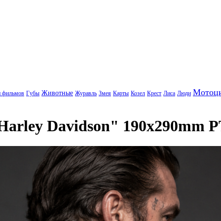
Мотоц
Животные
и фильмов
Губы
Журавль
Змея
Карты
Козел
Крест
Лиса
Люди
Harley Davidson" 190x290mm 