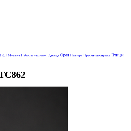
икл
Орел
Птицы
Музыка
Наборы нашивок
Одежда
Пантера
Пресмыкающиеся
PTC862