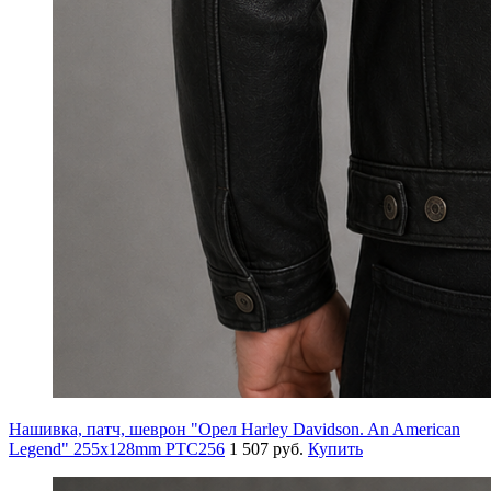
Нашивка, патч, шеврон "Орел Harley Davidson. An American
Legend" 255x128mm PTC256
1 507 руб.
Купить