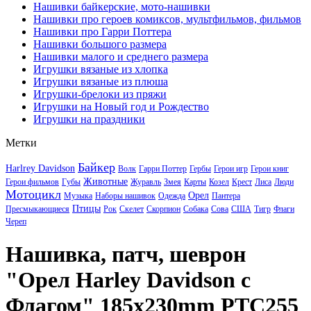
Нашивки байкерские, мото-нашивки
Нашивки про героев комиксов, мультфильмов, фильмов
Нашивки про Гарри Поттера
Нашивки большого размера
Нашивки малого и среднего размера
Игрушки вязаные из хлопка
Игрушки вязаные из плюша
Игрушки-брелоки из пряжи
Игрушки на Новый год и Рождество
Игрушки на праздники
Метки
Байкер
Harlrey Davidson
Волк
Гарри Поттер
Гербы
Герои игр
Герои книг
Животные
Герои фильмов
Губы
Журавль
Змея
Карты
Козел
Крест
Лиса
Люди
Мотоцикл
Орел
Музыка
Наборы нашивок
Одежда
Пантера
Птицы
Пресмыкающиеся
Рок
Скелет
Скорпион
Собака
Сова
США
Тигр
Флаги
Череп
Нашивка, патч, шеврон
"Орел Harley Davidson c
Флагом" 185x230mm PTC255