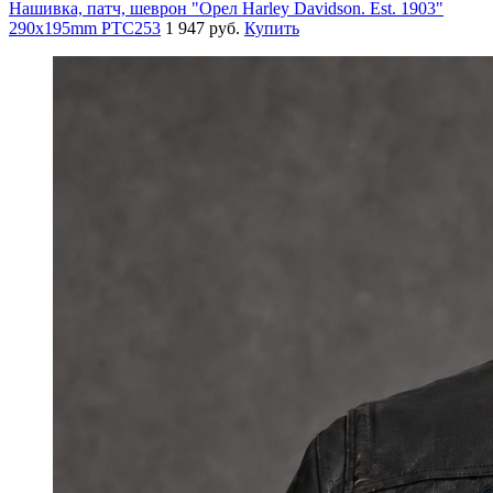
Нашивка, патч, шеврон "Орел Harley Davidson. Est. 1903"
290x195mm PTC253
1 947 руб.
Купить