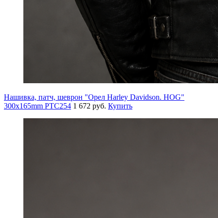
Нашивка, патч, шеврон "Орел Harley Davidson. HOG"
300x165mm PTC254
1 672 руб.
Купить