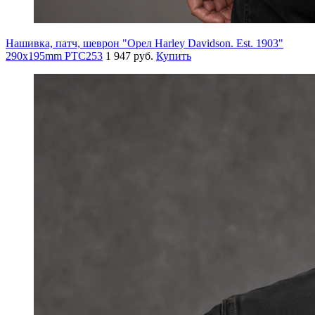
Нашивка, патч, шеврон "Орел Harley Davidson. Est. 1903"
290x195mm PTC253
1 947 руб.
Купить