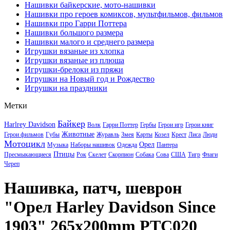
Нашивки байкерские, мото-нашивки
Нашивки про героев комиксов, мультфильмов, фильмов
Нашивки про Гарри Поттера
Нашивки большого размера
Нашивки малого и среднего размера
Игрушки вязаные из хлопка
Игрушки вязаные из плюша
Игрушки-брелоки из пряжи
Игрушки на Новый год и Рождество
Игрушки на праздники
Метки
Байкер
Harlrey Davidson
Волк
Гарри Поттер
Гербы
Герои игр
Герои книг
Животные
Герои фильмов
Губы
Журавль
Змея
Карты
Козел
Крест
Лиса
Люди
Мотоцикл
Орел
Музыка
Наборы нашивок
Одежда
Пантера
Птицы
Пресмыкающиеся
Рок
Скелет
Скорпион
Собака
Сова
США
Тигр
Флаги
Череп
Нашивка, патч, шеврон
"Орел Harley Davidson Since
1903" 265x200mm PTC020