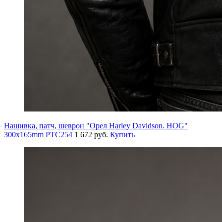
Нашивка, патч, шеврон "Орел Harley Davidson. HOG"
300x165mm PTC254
1 672 руб.
Купить