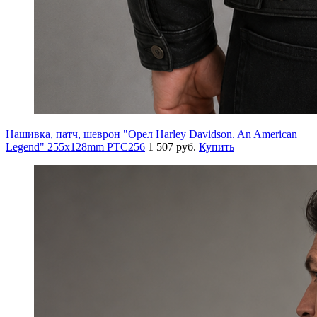
Нашивка, патч, шеврон "Орел Harley Davidson. An American
Legend" 255x128mm PTC256
1 507 руб.
Купить