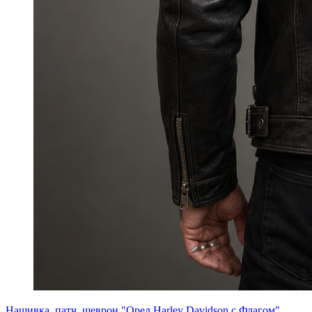
Нашивка, патч, шеврон "Орел Harley Davidson c Флагом"