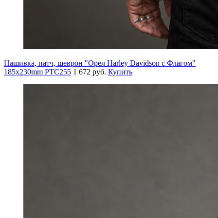
Нашивка, патч, шеврон "Орел Harley Davidson c Флагом"
185x230mm PTC255
1 672 руб.
Купить