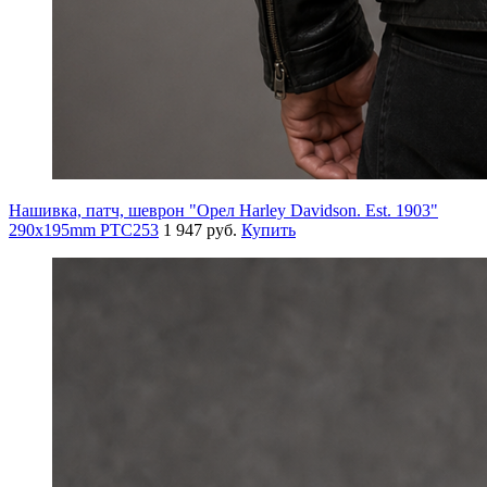
Нашивка, патч, шеврон "Орел Harley Davidson. Est. 1903"
290x195mm PTC253
1 947 руб.
Купить