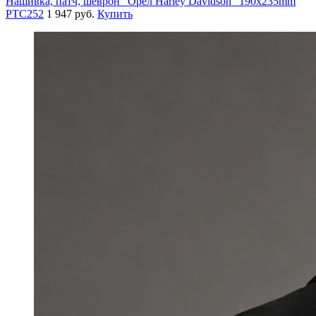
Нашивка, патч, шеврон "Орел Harley Davidson" 190x235mm
PTC252
1 947 руб.
Купить