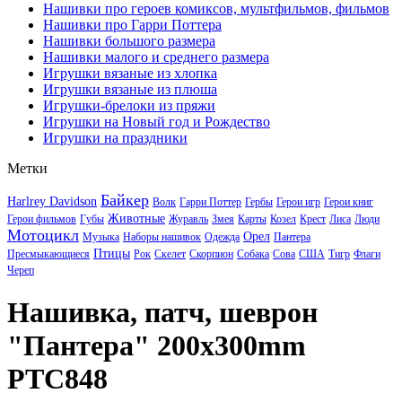
Нашивки про героев комиксов, мультфильмов, фильмов
Нашивки про Гарри Поттера
Нашивки большого размера
Нашивки малого и среднего размера
Игрушки вязаные из хлопка
Игрушки вязаные из плюша
Игрушки-брелоки из пряжи
Игрушки на Новый год и Рождество
Игрушки на праздники
Метки
Байкер
Harlrey Davidson
Волк
Гарри Поттер
Гербы
Герои игр
Герои книг
Животные
Герои фильмов
Губы
Журавль
Змея
Карты
Козел
Крест
Лиса
Люди
Мотоцикл
Орел
Музыка
Наборы нашивок
Одежда
Пантера
Птицы
Пресмыкающиеся
Рок
Скелет
Скорпион
Собака
Сова
США
Тигр
Флаги
Череп
Нашивка, патч, шеврон
"Пантера" 200x300mm
PTC848