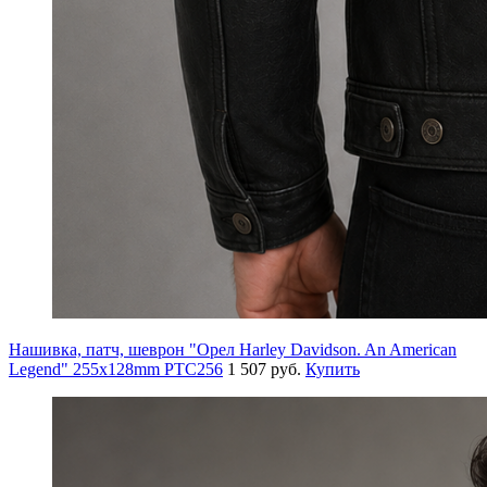
Нашивка, патч, шеврон "Орел Harley Davidson. An American
Legend" 255x128mm PTC256
1 507 руб.
Купить