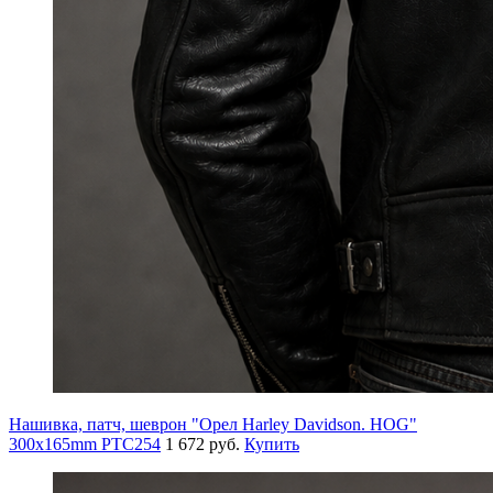
Нашивка, патч, шеврон "Орел Harley Davidson. HOG"
300x165mm PTC254
1 672 руб.
Купить