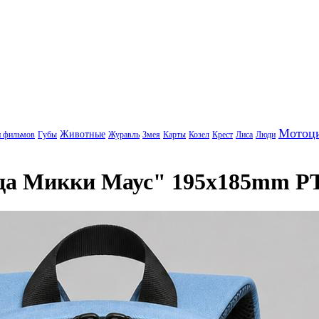
Мотоц
Животные
и фильмов
Губы
Журавль
Змея
Карты
Козел
Крест
Лиса
Люди
зда Микки Маус" 195x185mm P