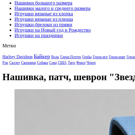
Нашивки большого размера
Нашивки малого и среднего размера
Игрушки вязаные из хлопка
Игрушки вязаные из плюша
Игрушки-брелоки из пряжи
Игрушки на Новый год и Рождество
Игрушки на праздники
Метки
Байкер
Harlrey Davidson
Волк
Гарри Поттер
Гербы
Герои игр
Герои книг
Геро
Рок
Скелет
Скорпион
Собака
Сова
США
Тигр
Флаги
Череп
Нашивка, патч, шеврон "Зве