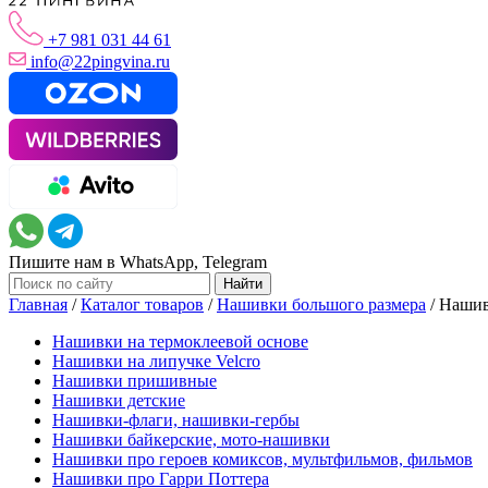
+7 981 031 44 61
info@22pingvina.ru
Пишите нам в WhatsApp, Telegram
Главная
/
Каталог товаров
/
Нашивки большого размера
/
Нашив
Нашивки на термоклеевой основе
Нашивки на липучке Velcro
Нашивки пришивные
Нашивки детские
Нашивки-флаги, нашивки-гербы
Нашивки байкерские, мото-нашивки
Нашивки про героев комиксов, мультфильмов, фильмов
Нашивки про Гарри Поттера