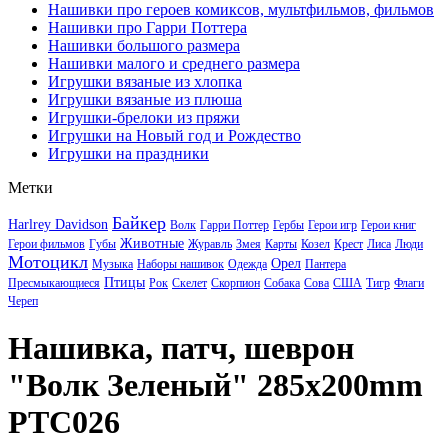
Нашивки про героев комиксов, мультфильмов, фильмов
Нашивки про Гарри Поттера
Нашивки большого размера
Нашивки малого и среднего размера
Игрушки вязаные из хлопка
Игрушки вязаные из плюша
Игрушки-брелоки из пряжи
Игрушки на Новый год и Рождество
Игрушки на праздники
Метки
Байкер
Harlrey Davidson
Волк
Гарри Поттер
Гербы
Герои игр
Герои книг
Животные
Герои фильмов
Губы
Журавль
Змея
Карты
Козел
Крест
Лиса
Люди
Мотоцикл
Орел
Музыка
Наборы нашивок
Одежда
Пантера
Птицы
Пресмыкающиеся
Рок
Скелет
Скорпион
Собака
Сова
США
Тигр
Флаги
Череп
Нашивка, патч, шеврон
"Волк Зеленый" 285x200mm
PTC026