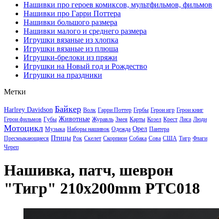
Нашивки про героев комиксов, мультфильмов, фильмов
Нашивки про Гарри Поттера
Нашивки большого размера
Нашивки малого и среднего размера
Игрушки вязаные из хлопка
Игрушки вязаные из плюша
Игрушки-брелоки из пряжи
Игрушки на Новый год и Рождество
Игрушки на праздники
Метки
Байкер
Harlrey Davidson
Волк
Гарри Поттер
Гербы
Герои игр
Герои книг
Животные
Герои фильмов
Губы
Журавль
Змея
Карты
Козел
Крест
Лиса
Люди
Мотоцикл
Орел
Музыка
Наборы нашивок
Одежда
Пантера
Птицы
Пресмыкающиеся
Рок
Скелет
Скорпион
Собака
Сова
США
Тигр
Флаги
Череп
Нашивка, патч, шеврон
"Тигр" 210x200mm PTC018