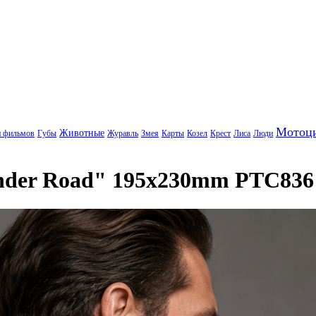
Мотоц
Животные
и фильмов
Губы
Журавль
Змея
Карты
Козел
Крест
Лиса
Люди
nder Road" 195x230mm PTC836