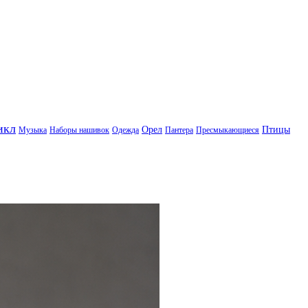
икл
Орел
Птицы
Музыка
Наборы нашивок
Одежда
Пантера
Пресмыкающиеся