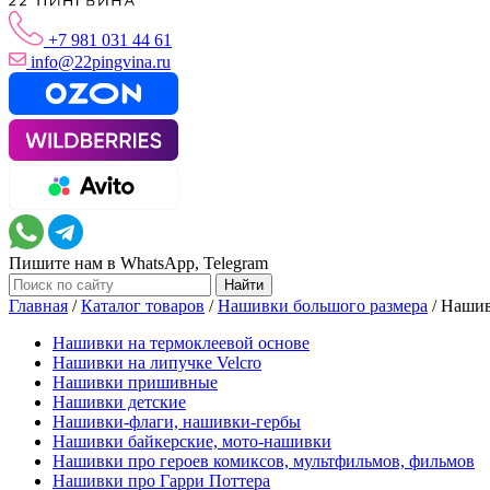
+7 981 031 44 61
info@22pingvina.ru
Пишите нам в WhatsApp, Telegram
Главная
/
Каталог товаров
/
Нашивки большого размера
/
Нашив
Нашивки на термоклеевой основе
Нашивки на липучке Velcro
Нашивки пришивные
Нашивки детские
Нашивки-флаги, нашивки-гербы
Нашивки байкерские, мото-нашивки
Нашивки про героев комиксов, мультфильмов, фильмов
Нашивки про Гарри Поттера