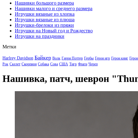
Нашивки большого размера
Нашивки малого и среднего размера
Игрушки вязаные из хлопка
Игрушки вязаные из плюша
Игрушки-брелоки из пряжи
Игрушки на Новый год и Рождество
Игрушки на праздники
Метки
Байкер
Harlrey Davidson
Волк
Гарри Поттер
Гербы
Герои игр
Герои книг
Геро
Рок
Скелет
Скорпион
Собака
Сова
США
Тигр
Флаги
Череп
Нашивка, патч, шеврон "Thu