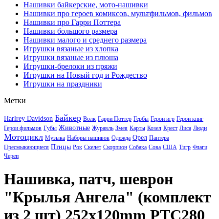
Нашивки байкерские, мото-нашивки
Нашивки про героев комиксов, мультфильмов, фильмов
Нашивки про Гарри Поттера
Нашивки большого размера
Нашивки малого и среднего размера
Игрушки вязаные из хлопка
Игрушки вязаные из плюша
Игрушки-брелоки из пряжи
Игрушки на Новый год и Рождество
Игрушки на праздники
Метки
Байкер
Harlrey Davidson
Волк
Гарри Поттер
Гербы
Герои игр
Герои книг
Животные
Герои фильмов
Губы
Журавль
Змея
Карты
Козел
Крест
Лиса
Люди
Мотоцикл
Орел
Музыка
Наборы нашивок
Одежда
Пантера
Птицы
Пресмыкающиеся
Рок
Скелет
Скорпион
Собака
Сова
США
Тигр
Флаги
Череп
Нашивка, патч, шеврон
"Крылья Ангела" (комплект
из 2 шт) 252x120mm PTC280