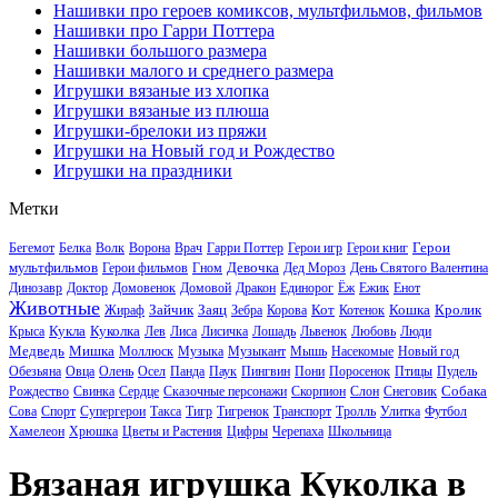
Нашивки про героев комиксов, мультфильмов, фильмов
Нашивки про Гарри Поттера
Нашивки большого размера
Нашивки малого и среднего размера
Игрушки вязаные из хлопка
Игрушки вязаные из плюша
Игрушки-брелоки из пряжи
Игрушки на Новый год и Рождество
Игрушки на праздники
Метки
Герои
Бегемот
Белка
Волк
Ворона
Врач
Гарри Поттер
Герои игр
Герои книг
мультфильмов
Девочка
Герои фильмов
Гном
Дед Мороз
День Святого Валентина
Динозавр
Доктор
Домовенок
Домовой
Дракон
Единорог
Ёж
Ежик
Енот
Животные
Зайчик
Заяц
Кот
Кошка
Кролик
Жираф
Зебра
Корова
Котенок
Кукла
Куколка
Крыса
Лев
Лиса
Лисичка
Лошадь
Львенок
Любовь
Люди
Медведь
Мишка
Моллюск
Музыка
Музыкант
Мышь
Насекомые
Новый год
Обезьяна
Овца
Олень
Осел
Панда
Паук
Пингвин
Пони
Поросенок
Птицы
Пудель
Собака
Рождество
Свинка
Сердце
Сказочные персонажи
Скорпион
Слон
Снеговик
Сова
Спорт
Супергерои
Такса
Тигр
Тигренок
Транспорт
Тролль
Улитка
Футбол
Хамелеон
Хрюшка
Цветы и Растения
Цифры
Черепаха
Школьница
Вязаная игрушка Куколка в