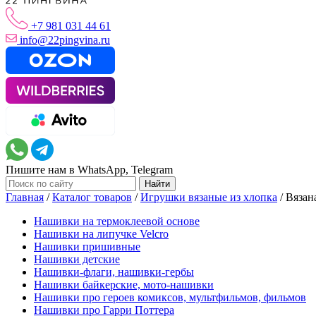
+7 981 031 44 61
info@22pingvina.ru
Пишите нам в WhatsApp, Telegram
Главная
/
Каталог товаров
/
Игрушки вязаные из хлопка
/
Вязан
Нашивки на термоклеевой основе
Нашивки на липучке Velcro
Нашивки пришивные
Нашивки детские
Нашивки-флаги, нашивки-гербы
Нашивки байкерские, мото-нашивки
Нашивки про героев комиксов, мультфильмов, фильмов
Нашивки про Гарри Поттера