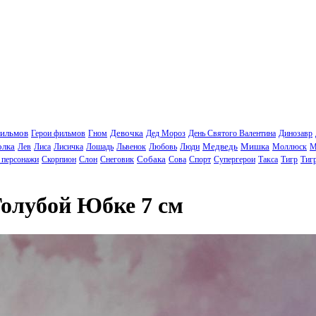
фильмов
Девочка
Герои фильмов
Гном
Дед Мороз
День Святого Валентина
Динозавр
олка
Медведь
Мишка
Лев
Лиса
Лисичка
Лошадь
Львенок
Любовь
Люди
Моллюск
М
Собака
 персонажи
Скорпион
Слон
Снеговик
Сова
Спорт
Супергерои
Такса
Тигр
Тиг
олубой Юбке 7 см