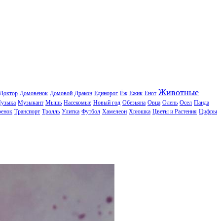
Животные
Доктор
Домовенок
Домовой
Дракон
Единорог
Ёж
Ежик
Енот
узыка
Музыкант
Мышь
Насекомые
Новый год
Обезьяна
Овца
Олень
Осел
Панда
ренок
Транспорт
Тролль
Улитка
Футбол
Хамелеон
Хрюшка
Цветы и Растения
Цифры