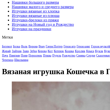
Нашивки большого размера
Нашивки малого и среднего размера
Игрушки вязаные из хлопка
Игрушки вязаные из плюша
Игрушки-брелоки из пряжи
Игрушки на Новый год и Рождество
Игрушки на праздники
Метки
Герои мульт
Бегемот
Белка
Волк
Ворона
Врач
Гарри Поттер
Герои игр
Герои книг
Зайчик
Заяц
Кот
Кошка
Кролик
Кукла
Кук
Жираф
Зебра
Корова
Котенок
Крыса
Паук
Пингвин
Пони
Поросенок
Птицы
Пудель
Рождество
Свинка
Сердце
Сказочные
Черепаха
Школьница
Вязаная игрушка Кошечка в Г